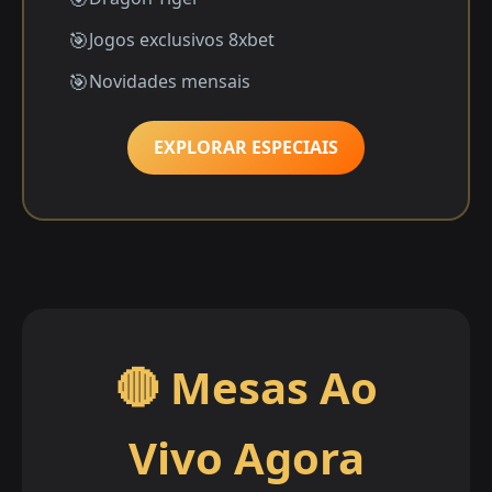
Jogos exclusivos 8xbet
Novidades mensais
EXPLORAR ESPECIAIS
🔴 Mesas Ao
Vivo Agora