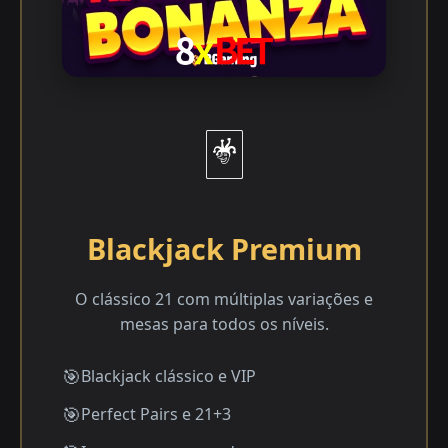
🃏
Blackjack Premium
O clássico 21 com múltiplas variações e
mesas para todos os níveis.
Blackjack clássico e VIP
Perfect Pairs e 21+3