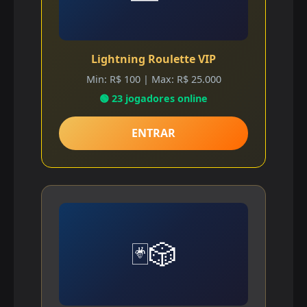
Lightning Roulette VIP
Min: R$ 100 | Max: R$ 25.000
🟢 23 jogadores online
ENTRAR
🃏🎲