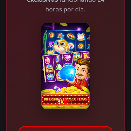
horas por dia.