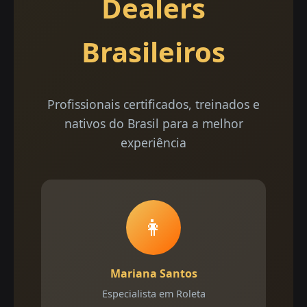
Dealers
Brasileiros
Profissionais certificados, treinados e
nativos do Brasil para a melhor
experiência
👩
Mariana Santos
Especialista em Roleta