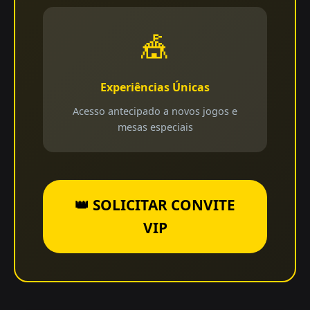
🎪
Experiências Únicas
Acesso antecipado a novos jogos e
mesas especiais
👑 SOLICITAR CONVITE
VIP