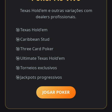
Texas Hold'em e outras variações com
dealers profissionais.
Texas Hold'em
Caribbean Stud
Three Card Poker
Ultimate Texas Hold'em
Torneios exclusivos
Jackpots progressivos
JOGAR POKER