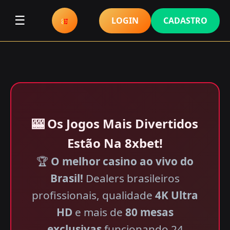
☰
LOGIN
CADASTRO
🎰 Os Jogos Mais Divertidos
Estão Na 8xbet!
🏆
O melhor casino ao vivo do
Brasil!
Dealers brasileiros
profissionais, qualidade
4K Ultra
HD
e mais de
80 mesas
exclusivas
funcionando 24