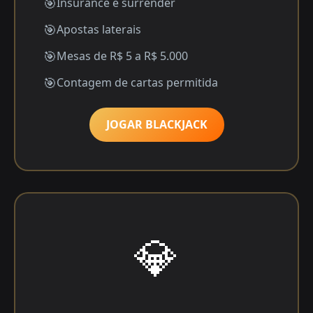
Insurance e surrender
Apostas laterais
Mesas de R$ 5 a R$ 5.000
Contagem de cartas permitida
JOGAR BLACKJACK
💎