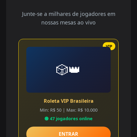
Junte-se a milhares de jogadores em
nossas mesas ao vivo
🎲👑
Roleta VIP Brasileira
Min: R$ 50 | Max: R$ 10.000
🟢 47 jogadores online
ENTRAR