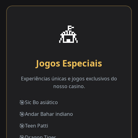
🎪
Jogos Especiais
Experiências únicas e jogos exclusivos do
nosso casino.
Sic Bo asiático
Andar Bahar indiano
Teen Patti
Dragon Tiger